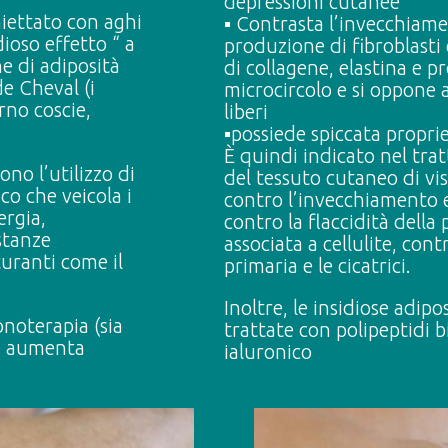
depressioni cutanee
iniettato con aghi
▪️ Contrasta l’invecchiam
dioso effetto “ a
produzione di fibroblasti 
ne di adiposità
di collagene, elastina e pr
de Cheval (i
microcircolo e si oppone a
rno coscie,
liberi
▪️possiede spiccata proprie
È quindi indicato nel tra
no l’utilizzo di
del tessuto cutaneo di vi
ico che veicola i
contro l’invecchiamento e
ergia,
contro la flaccidità della 
stanze
associata a cellulite, cont
uranti come il
primaria e le cicatrici.
Inoltre, le insidiose adip
noterapia (sia
trattate con polipeptidi b
ne aumenta
ialuronico