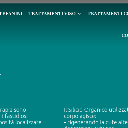
TEFANINI
TRATTAMENTI VISO
TRATTAMENTI C
CO
a
erapia sono
Il Silicio Organico utilizz
i fastidiosi
corpo agisce:
posità localizzate
▪️ rigenerando la cute alt