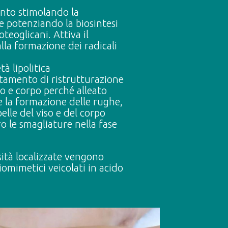
ento stimolando la
e potenziando la biosintesi
oteoglicani. Attiva il
lla formazione dei radicali
tà lipolitica
ttamento di ristrutturazione
so e corpo perché alleato
 la formazione delle rughe,
pelle del viso e del corpo
ro le smagliature nella fase
osità localizzate vengono
iomimetici veicolati in acido